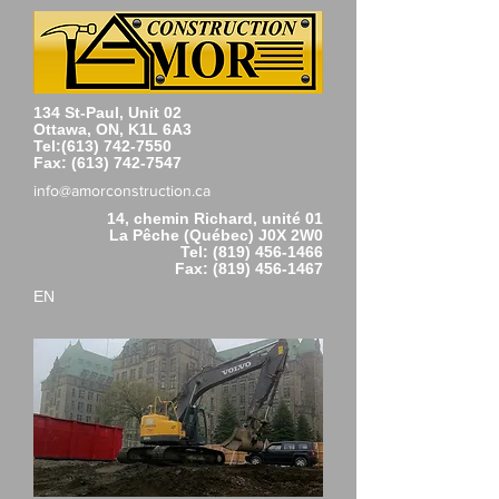
134 St-Paul, Unit 02
Ottawa, ON, K1L 6A3
Tel:
(613) 742-7550
Fax:
(613) 742-7547
info@amorconstruction.ca
14, chemin Richard, unité 01
La Pêche (Québec) J0X 2W0
Tel:
(819) 456-1466
Fax:
(819) 456-1467
EN